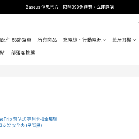
Baseus 倍思官方｜限時399免運費，立即選購
全館滿1500 95折
全館滿1500 95折
車用配件 88節鉅惠
所有商品
充電線・行動電源
藍牙耳機
點
部落客推薦