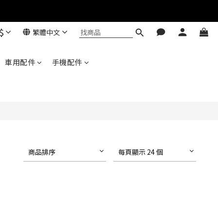
$
繁體中文
Baseus 小獅助理
商品導購 / 客服資訊
車用配件
手機配件
您好，我是 Baseus 小獅助理。我可以協助查詢
商品、活動、出貨、保固與門市資訊；需要真人
客服也可以直接留言。

真人客服時間 09:00-17:00
商品排序
每頁顯示 24 個