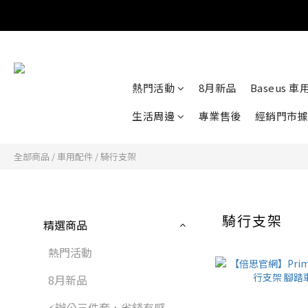
熱門活動
8月新品
Baseus 
生活周邊
專業售後
經銷門市據
全部商品
/
車用配件
/
騎行支架
騎行支架
精選商品
熱門活動
8月新品
⚡️辦公三件套，省錢有感