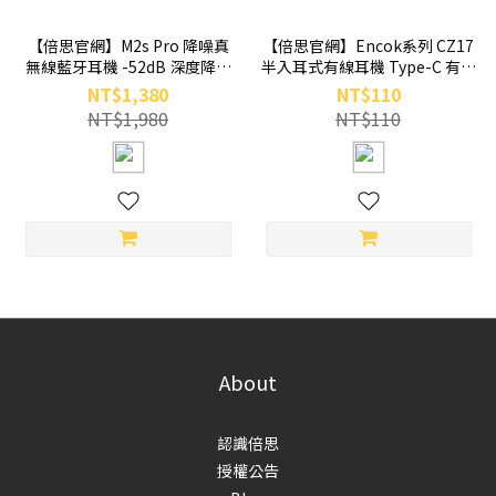
【倍思官網】M2s Pro 降噪真
【倍思官網】Encok系列 CZ17
無線藍牙耳機 -52dB 深度降噪
半入耳式有線耳機 Type-C 有線
(皓月白)
耳機 (皓月白)
NT$1,380
NT$110
NT$1,980
NT$110
About
認識倍思
授權公告