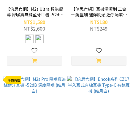
【倍思官網】M2s Ultra 智能螢
【倍思官網】耳機清潔刷 三合
幕 降噪真無線藍牙耳機 -52dB
一 鍵盤刷 迷你刷頭 迷你清潔刷
深度降噪
(白色)
NT$1,580
NT$180
NT$2,600
NT$249
平價高階