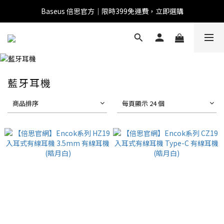
Baseus 倍思官方｜限時399免運費，立即選購
全館滿1500 95折
全館滿1500 95折
Baseus 小獅助理
商品導購 / 客服資訊
藍牙耳機
商品排序
每頁顯示 24 個
您好，我是 Baseus 小獅助理。我可以協助查詢商品、活
動、出貨、保固與門市資訊；需要真人客服也可以直接留
言。

真人客服時間 09:00-17:00