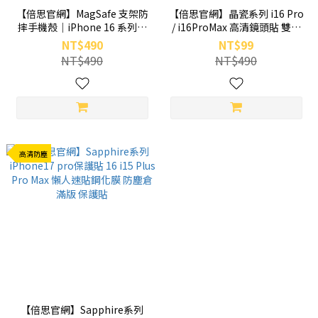
【倍思官網】MagSafe 支架防
【倍思官網】晶瓷系列 i16 Pro
摔手機殼｜iPhone 16 系列適
/ i16ProMax 高清鏡頭貼 雙片
用｜磁吸透明殼＋霧黑支架
裝 鏡頭膜
NT$490
NT$99
NT$490
NT$490
高清防塵
【倍思官網】Sapphire系列