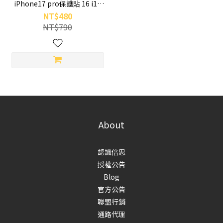
iPhone17 pro保護貼 16 i15
Plus Pro Max 懶人速貼鋼化膜
NT$480
防塵倉 滿版 保護貼
NT$790
About
認識倍思
授權公告
Blog
官方公告
聯盟行銷
通路代理