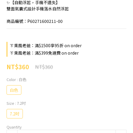
✨【自動浮起，手機不遺失】
雙面氣囊式設計手機落水自然浮起
商品編號：P60271600211-00
👔乘風老爸：滿$1500享95折 on order
👔乘風老爸：滿$399免運費 on order
NT$360
NT$360
Color
: 白色
白色
Size
: 7.2吋
7.2吋
Quantity