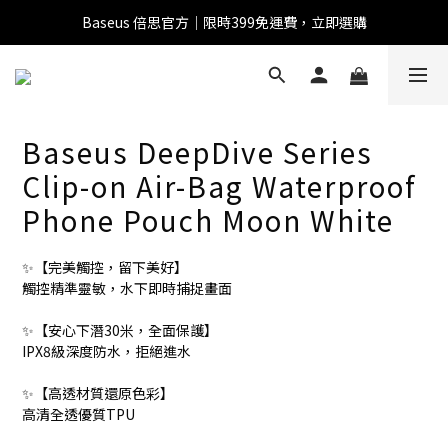
Baseus 倍思官方｜限時399免運費，立即選購
全館滿1500 95折
全館滿1500 95折
Baseus DeepDive Series
Clip-on Air-Bag Waterproof
Baseus 小獅助理
Phone Pouch Moon White
商品導購 / 客服資訊
✨【完美觸控，留下美好】
觸控精準靈敏，水下即時捕捉畫面
您好，我是 Baseus 小獅助理。我可以協助查詢商品、活
✨【安心下潛30米，全面保護】
動、出貨、保固與門市資訊；需要真人客服也可以直接留
IPX8級深度防水，拒絕進水
言。

真人客服時間 09:00-17:00
✨【高透材質還原色彩】
高清全透優質TPU