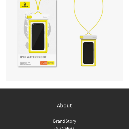
About
Brand Story
Our Values