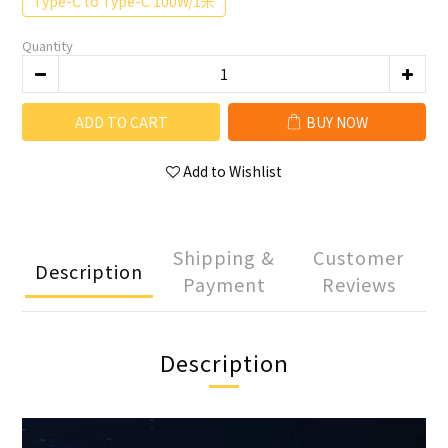
Type-C to Type-C 100W/1米
Quantity
ADD TO CART
BUY NOW
Add to Wishlist
Shipping &
Customer
Description
Payment
Reviews
Description