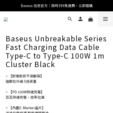
全館滿1500 95折
全館滿1500 95折
Baseus 倍思官方｜限時399免運費，立即選購
全館滿1500 95折
Baseus Unbreakable Series
Fast Charging Data Cable
Baseus 小獅助理
Type-C to Type-C 100W 1m
商品導購 / 客服資訊
Cluster Black
✨【耐彎耐折不易斷裂】
強韌在升級 5倍承重
您好，我是 Baseus 小獅助理。我可以協助查詢商品、活
動、出貨、保固與門市資訊；需要真人客服也可以直接留
✨【PD 100W快速充電】
言。

百瓦快速充電，效率拉滿
真人客服時間 09:00-17:00
✨【內置E-Marker晶片】