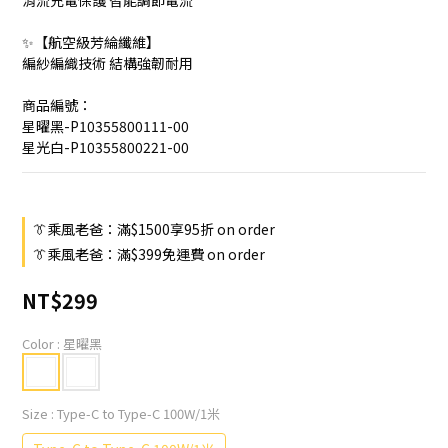
涓流充電保護 智能調節電流
✨【航空級芳綸纖維】
編紗編織技術 結構強韌耐用
商品編號：
星曜黑-P10355800111-00
星光白-P10355800221-00
👔乘風老爸：滿$1500享95折 on order
👔乘風老爸：滿$399免運費 on order
NT$299
Color
: 星曜黑
Size
: Type-C to Type-C 100W/1米