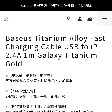
Baseus 倍思官方｜限時399免運費，立即選購
全館滿1500 95折
全館滿1500 95折
Baseus Titanium Alloy Fast
Baseus 小獅助理
Charging Cable USB to iP
商品導購 / 客服資訊
2.4A 1m Galaxy Titanium
Gold
您好，我是 Baseus 小獅助理。我可以協助查詢商品、活
✨【星鈦金，高質感，更耐看】
動、出貨、保固與門市資訊；需要真人客服也可以直接留
官方同款鈦合金材質，1比1調色，更加養眼
言。

真人客服時間 09:00-17:00
✨【2.4A 快速充電】
2.4A提升速率，手機、平板，都能充電
✨【BCT智能溫控技術，守護電池健康】