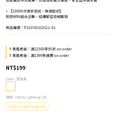
智能識別快充設備，合理控制電流電壓，安全且快速充電
✨【10000次彎折測試，無損如初】
耐用材料組合出擊，結構緊密拒絕斷裂
商品編號：P10378102G21-01
👔乘風老爸：滿$1500享95折 on order
👔乘風老爸：滿$399免運費 on order
NT$199
Color
: 星鈦金
規格
: USB to Lightning 1米
USB to Lightning 1米