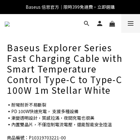
全館滿1500 95折
全館滿1500 95折
Baseus Explorer Series
Fast Charging Cable with
Baseus 小獅助理
Smart Temperature
商品導購 / 客服資訊
Control Type-C to Type-C
100W 1m Stellar White
您好，我是 Baseus 小獅助理。我可以協助查詢商品、活
▪︎耐彎耐折不易斷裂
動、出貨、保固與門市資訊；需要真人客服也可以直接留
▪︎PD 100W快速充電， 支援多種設備
言。

▪︎漸變透明設計，質感拉滿，夜間充電也很美
真人客服時間 09:00-17:00
▪︎內置雙晶片，不僅控制電流電壓，還能智能安全控溫
商品編號：P10319703221-00