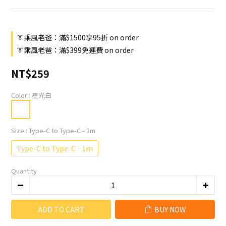
👔乘風老爸：滿$1500享95折 on order
👔乘風老爸：滿$399免運費 on order
NT$259
Color
: 星光白
Size
: Type-C to Type-C - 1m
Type-C to Type-C - 1m
Quantity
ADD TO CART
BUY NOW