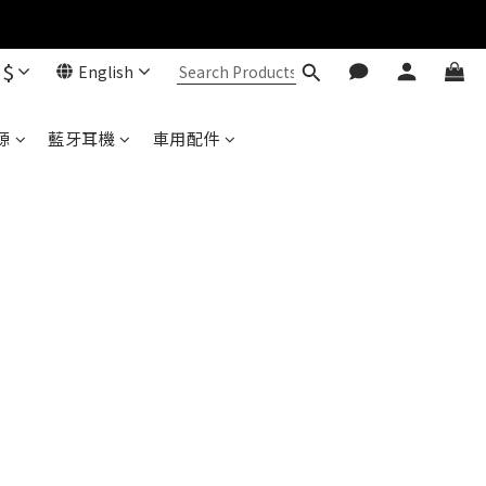
$
English
Baseus 小獅助理
商品導購 / 客服資訊
源
藍牙耳機
車用配件
您好，我是 Baseus 小獅助理。我可以協助查詢
商品、活動、出貨、保固與門市資訊；需要真人
客服也可以直接留言。

真人客服時間 09:00-17:00