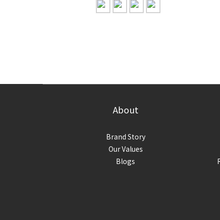
About
Brand Story
Our Values
Blogs