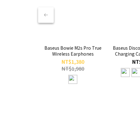
Baseus Bowie M2s Pro True
Baseus Disco
Wireless Earphones
Charging C
USB-
NT$1,380
NT
NT$1,980