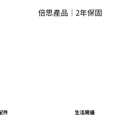
倍思產品｜2年保固
配件
生活周邊