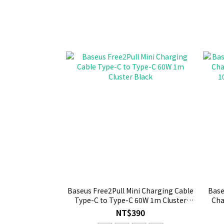
Baseus Free2Pull Mini Charging Cable
Base
Type-C to Type-C 60W 1m Cluster
Cha
Black
1
NT$390