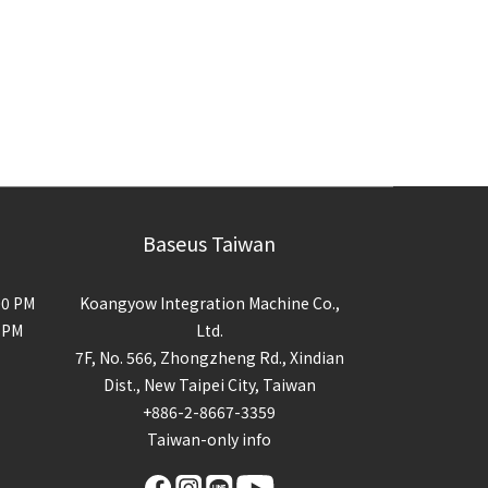
Baseus Taiwan
00 PM
Koangyow Integration Machine Co.,
0 PM
Ltd.
7F, No. 566, Zhongzheng Rd., Xindian
Dist., New Taipei City, Taiwan
+886-2-8667-3359
Taiwan-only info