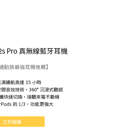
M2s Pro 真無線藍牙耳機
通勤族最強耳機推薦】
充滿續航高達 35 小時
 空間音效技術，360° 沉浸式聽感
 雙設備快速切換，接聽來電不斷線
rPods 的 1/3，功能更強大
立刻搶購