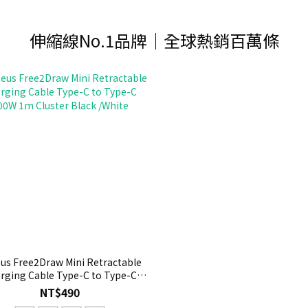
伸縮線No.1品牌｜全球熱銷百萬條
us Free2Draw Mini Retractable
rging Cable Type-C to Type-C
00W 1m Cluster Black /White
NT$490