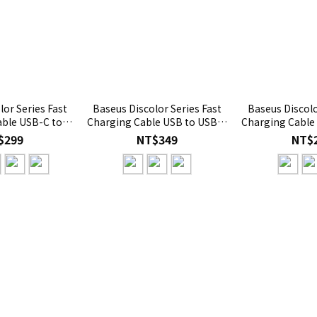
lor Series Fast
Baseus Discolor Series Fast
Baseus Discolo
able USB-C to
Charging Cable USB to USB-C
Charging Cable
C 100W
100W
10
$299
NT$349
NT$