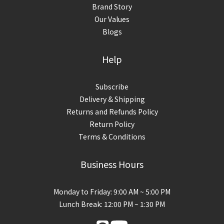
Brand Story
Our Values
Blogs
Help
Subscribe
Delivery & Shipping
Returns and Refunds Policy
Return Policy
Terms & Conditions
Business Hours
Monday to Friday: 9:00 AM ~ 5:00 PM
Lunch Break: 12:00 PM ~ 1:30 PM