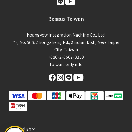
Baseus Taiwan
Koangyow Integration Machine Co., Ltd.
7F, No. 566, Zhongzheng Rd., Xindian Dist., New Taipei
City, Taiwan
+886-2-8667-3359
Taiwan-only info
English