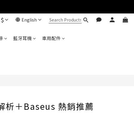
$
English
Baseus 小獅助理
源
藍牙耳機
車用配件
商品導購 / 客服資訊
您好，我是 Baseus 小獅助理。我可以協助查詢
商品、活動、出貨、保固與門市資訊；需要真人
客服也可以直接留言。

真人客服時間 09:00-17:00
析＋Baseus 熱銷推薦