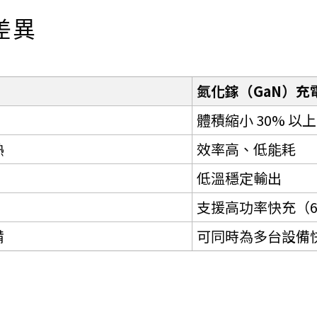
差異
氮化鎵（GaN）充
體積縮小 30% 以上
熱
效率高、低能耗
低溫穩定輸出
支援高功率快充（6
備
可同時為多台設備