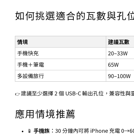
如何挑選適合的瓦數與孔
情境
建議瓦數
手機快充
20–33W
手機＋筆電
65W
多設備旅行
90–100W
建議至少選擇 2 個 USB-C 輸出孔位，兼容性
👉
應用情境推薦
📱
手機族
：30 分鐘內可將 iPhone 充電 0