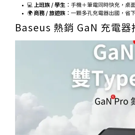
💻
上班族 / 學生
：手機＋筆電同時快充，桌
🌍
商務 / 旅遊族
：一顆多孔充電器出國，省
Baseus 熱銷 GaN 充電