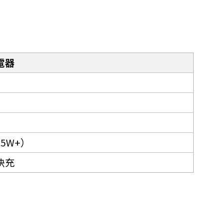
電器
5W+）
快充