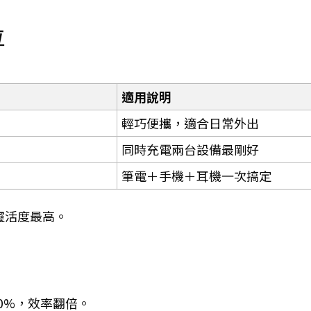
位
適用說明
輕巧便攜，適合日常外出
同時充電兩台設備最剛好
筆電＋手機＋耳機一次搞定
與靈活度最高。
→60%，效率翻倍。