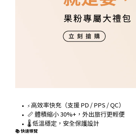
高效率快充（支援 PD / PPS / QC）
⚡
📏 體積縮小 30%+，外出旅行更輕便
🌡 低溫穩定，安全保護設計
📚 快速導覽