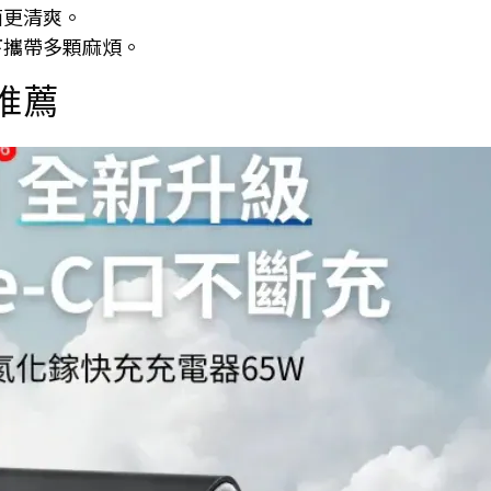
面更清爽。
下攜帶多顆麻煩。
器推薦