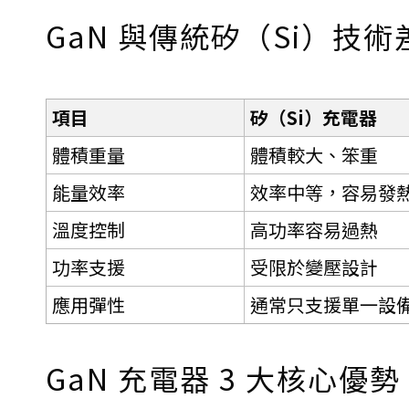
GaN 與傳統矽（Si）技術
項目
矽（Si）充電器
體積重量
體積較大、笨重
能量效率
效率中等，容易發
溫度控制
高功率容易過熱
功率支援
受限於變壓設計
應用彈性
通常只支援單一設
GaN 充電器 3 大核心優勢