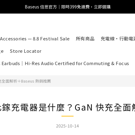
Baseus 倍思官方｜限時399免運費，立即選購
全館滿1500 95折
全館滿1500 95折
Accessories — 8.8 Festival Sale
所有商品
充電線・行動電
ge
Store Locator
C Earbuds｜Hi-Res Audio Certified for Commuting & Focus
全面解析＋Baseus 熱銷推薦
化鎵充電器是什麼？GaN 快充全面解
2025-10-14