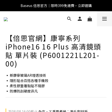
Baseus 倍思官方｜限時399免運費，立即選購
全館滿1500 95折
全館滿1500 95折
Baseus 小獅助理
【倍思官網】康寧系列
商品導購 / 客服資訊
iPhone16 16 Plus 高清鏡頭
貼 單片裝 (P6001221L201-
00)
您好，我是 Baseus 小獅助理。我可以協助查詢商品、活
動、出貨、保固與門市資訊；需要真人客服也可以直接留
▪ 新康寧玻璃AR增透技術
言。

▪ 隱形貼合百搭各種手機殼
真人客服時間 09:00-17:00
▪ 柔性膠重覆黏貼不殘膠
▪ 防爆防刮硬度非凡
至
08/08 16:00
截止
全店，👔乘風老爸：滿千享88折