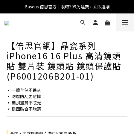
Baseus 倍思官方｜限時399免運費，立即選購
全館滿1500 95折
全館滿1500 95折
【倍思官網】晶瓷系列
Baseus 小獅助理
iPhone16 16 Plus 高清鏡頭
商品導購 / 客服資訊
貼 雙片裝 鏡頭貼 鏡頭保護貼
(P6001206B201-01)
您好，我是 Baseus 小獅助理。我可以協助查詢商品、活
▪ 一體全包不進灰
動、出貨、保固與門市資訊；需要真人客服也可以直接留
▪ 防爆防刮更耐摔
言。

▪ 無損畫質不眩光
真人客服時間 09:00-17:00
▪ 穩固貼合不脫落
全店，👔乘風老爸：滿$1500享95折