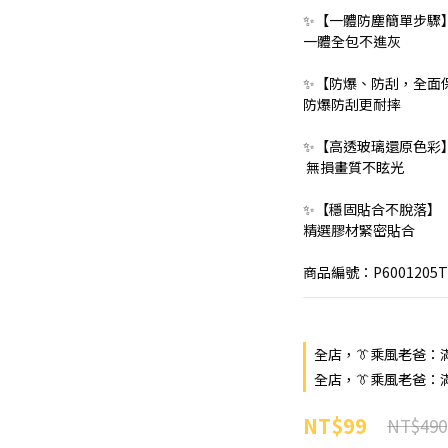
✨【一體防塵簡單步驟
一體全包不進灰
✨【防爆、防刮，全面
防爆防刮更耐摔
✨【高透玻璃還原色彩
 無損畫質不眩光
✨【穩固貼合不脫落】
精選膠材緊密貼合
商品編號：P6001205T2
全店，👔乘風老爸：滿$
全店，👔乘風老爸：滿
NT$99
NT$490