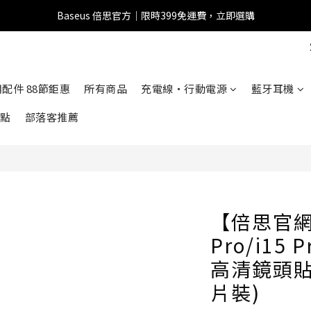
Baseus 倍思官方｜限時399免運費，立即選購
全館滿1500 95折
全館滿1500 95折
車用配件 88節鉅惠
所有商品
充電線・行動電源
藍牙耳機
點
部落客推薦
【倍思官網】
Pro/i15
高清鏡頭貼 
片裝)