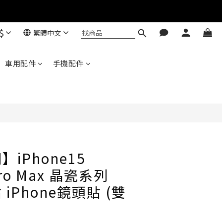
$
繁體中文
立即購買
Baseus 小獅助理
車用配件
手機配件
商品導購 / 客服資訊
您好，我是 Baseus 小獅助理。我可以協助查詢
商品、活動、出貨、保固與門市資訊；需要真人
客服也可以直接留言。

真人客服時間 09:00-17:00
iPhone15
 Pro Max 晶瓷系列
iPhone鏡頭貼 (雙