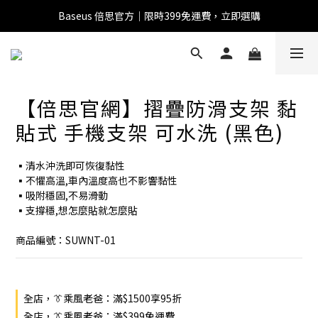
Baseus 倍思官方｜限時399免運費，立即選購
全館滿1500 95折
全館滿1500 95折
【倍思官網】摺疊防滑支架 黏
Baseus 小獅助理
商品導購 / 客服資訊
貼式 手機支架 可水洗 (黑色)
▪︎清水沖洗即可恢復黏性
▪︎不懼高溫,車內溫度高也不影響黏性
您好，我是 Baseus 小獅助理。我可以協助查詢商品、活
▪︎吸附穩固,不易滑動
動、出貨、保固與門市資訊；需要真人客服也可以直接留
▪︎支撐穩,想怎麼貼就怎麼貼
言。

真人客服時間 09:00-17:00
商品編號：SUWNT-01
全店，👔乘風老爸：滿$1500享95折
全店，👔乘風老爸：滿$399免運費