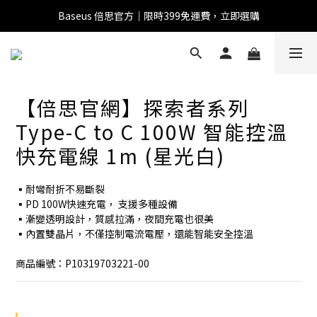
全館滿1500 95折
全館滿1500 95折
Baseus 倍思官方｜限時399免運費，立即選購
全館滿1500 95折
【倍思官網】探索者系列
Type-C to C 100W 智能控溫
Baseus 小獅助理
快充電線 1m (星光白)
商品導購 / 客服資訊
▪︎耐彎耐折不易斷裂
▪︎PD 100W快速充電， 支援多種設備
▪︎漸變透明設計，質感拉滿，夜間充電也很美
您好，我是 Baseus 小獅助理。我可以協助查詢商品、活
▪︎內置雙晶片，不僅控制電流電壓，還能智能安全控溫
動、出貨、保固與門市資訊；需要真人客服也可以直接留
言。

商品編號：P10319703221-00
真人客服時間 09:00-17:00