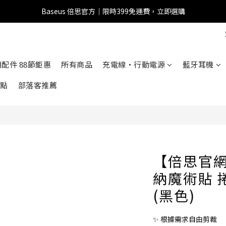
Baseus 倍思官方｜限時399免運費，立即選購
全館滿1500 95折
全館滿1500 95折
車用配件 88節鉅惠
所有商品
充電線・行動電源
藍牙耳機
點
部落客推薦
【倍思官網
納魔術貼 
(黑色)
✨ 根據需求自由剪裁