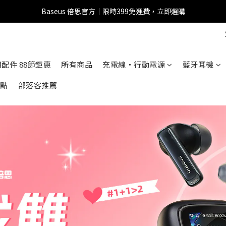
Baseus 倍思官方｜限時399免運費，立即選購
全館滿1500 95折
全館滿1500 95折
車用配件 88節鉅惠
所有商品
充電線・行動電源
藍牙耳機
點
部落客推薦