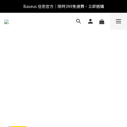
Baseus 倍思官方｜限時399免運費，立即選購
全館滿1500 95折
全館滿1500 95折
Baseus 小獅助理
商品導購 / 客服資訊
您好，我是 Baseus 小獅助理。我可以協助查詢商品、活
動、出貨、保固與門市資訊；需要真人客服也可以直接留
言。

真人客服時間 09:00-17:00