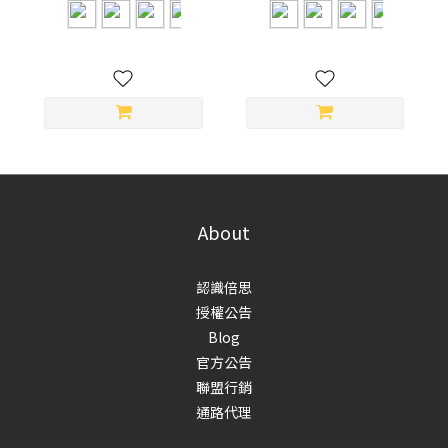
白/星海藍/星雲紫)
白/星海藍/星雲紫)
About
認識倍思
授權公告
Blog
官方公告
聯盟行銷
通路代理