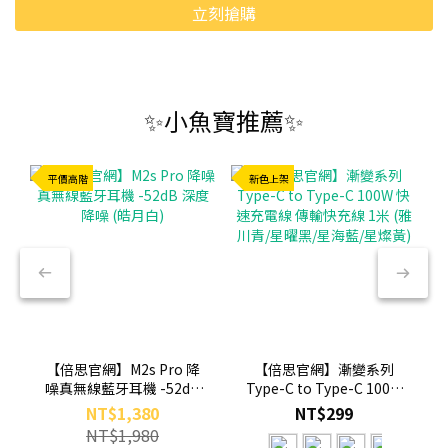
立刻搶購
✨小魚寶推薦✨
平價高階
新色上架
【倍思官網】M2s Pro 降
【倍思官網】漸變系列
噪真無線藍牙耳機 -52dB
Type-C to Type-C 100W
深度降噪 (皓月白)
快速充電線 傳輸快充線 1
NT$1,380
NT$299
米 (雅川青/星曜黑/星海藍/
NT$1,980
星燦黃)