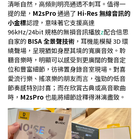
清晰自然，高頻則明亮通透不刺耳。值得一
提的是，
M2sPro
通過了
Hi-Res 無線音訊的
小金標
認證，意味著它支援高達
96kHz/24bit 規格的無損音訊播放
z
配合倍思
自家的
BISA 全景聲技術
，耳機能模擬 3D 環
繞聲場，呈現猶如身歷其境的寬廣音效。聆
聽音樂時，明顯可以感受到更廣闊的聲音定
位和豐富細節，彷彿置身錄音室現場。對喜
愛流行樂、搖滾樂的朋友而言，強勁的低音
節奏感特別討喜；而在欣賞古典或高音歌曲
時，
M2sPro
也能將細節詮釋得淋漓盡致。