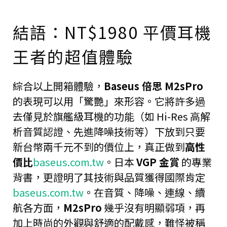
結語：NT$1980 平價耳機
王者的超值體驗
綜合以上開箱體驗，
Baseus 倍思 M2sPro
的表現可以用「驚艷」來形容。它將許多過
去僅見於旗艦級耳機的功能（如 Hi-Res 高解
析音質認證、先進降噪技術等）下放到只要
新台幣兩千元不到的價位上，真正做到
高性
價比
baseus.com.tw
。日本
VGP 金賞
的專業
背書，更證明了其技術與品質獲得國際肯定
baseus.com.tw
。在音質、降噪、連線、續
航各方面，
M2sPro
幾乎沒有明顯弱項，再
加上時尚的外觀與舒適的配戴感，難怪被稱