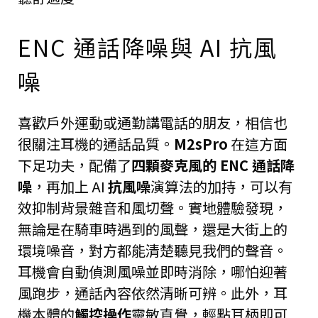
ENC 通話降噪與 AI 抗風
噪
喜歡戶外運動或通勤講電話的朋友，相信也
很關注耳機的通話品質。
M2sPro
在這方面
下足功夫，配備了
四顆麥克風的 ENC 通話降
噪
，再加上 AI
抗風噪
演算法的加持，可以有
效抑制背景雜音和風切聲。實地體驗發現，
無論是在騎車時遇到的風聲，還是大街上的
環境噪音，對方都能清楚聽見我們的聲音。
耳機會自動偵測風噪並即時消除，哪怕迎著
風跑步，通話內容依然清晰可辨。此外，耳
機本體的
觸控操作
靈敏直覺，輕點耳柄即可