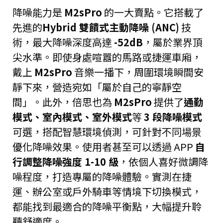
降噪能力是
M2sPro
的一大賣點。它搭載了
先進的
Hybrid 雙饋式主動降噪 (ANC)
技
術，最大降噪深度高達
-52dB
，屬於業界頂
尖水準。即使身處喧囂的馬路或捷運車廂，
戴上
M2sPro
音樂一播下，周圍環境瞬間安
靜下來，營造宛如「屬於自己的寧靜空
間」。此外，倍思也為
M2sPro
提供了
通勤
模式、室內模式、室外模式
等
3 段降噪模式
可選，搭配智慧環境偵測，可針對不同場景
優化降噪效果。使用者甚至可以透過 APP
自
行調整降噪強度 1-10 級
，依個人喜好微調降
噪程度，打造專屬的降噪體驗。實測在捷
運、辦公室或戶外騎車等情境下切換模式，
都能找到最適合的降噪平衡點，大幅提升聆
聽舒適度。