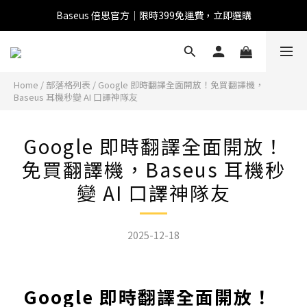
Baseus 倍思官方｜限時399免運費，立即選購
全館滿1500 95折
全館滿1500 95折
Baseus 小獅助理
Home
/
部落格列表
/
Google 即時翻譯全面開放！免買翻譯機，
商品導購 / 客服資訊
Baseus 耳機秒變 AI 口譯神隊友
Google 即時翻譯全面開放！
免買翻譯機，Baseus 耳機秒
您好，我是 Baseus 小獅助理。我可以協助查詢商品、活
動、出貨、保固與門市資訊；需要真人客服也可以直接留
變 AI 口譯神隊友
言。

真人客服時間 09:00-17:00
2025-12-18
Google 即時翻譯全面開放！