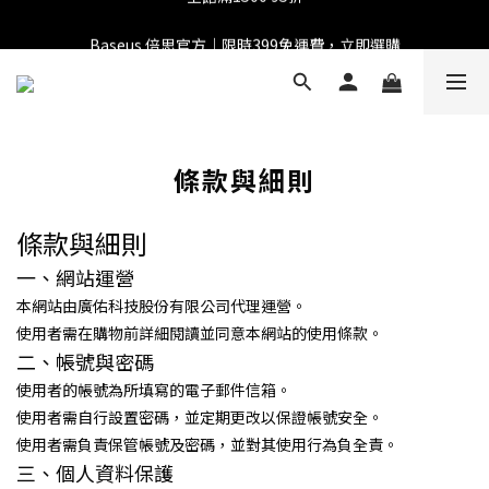
全館滿1500 95折
Baseus 倍思官方｜限時399免運費，立即選購
全館滿1500 95折
Baseus 小獅助理
商品導購 / 客服資訊
條款與細則
您好，我是 Baseus 小獅助理。我可以協助查詢商品、活
條款與細則
動、出貨、保固與門市資訊；需要真人客服也可以直接留
言。

一、網站運營
真人客服時間 09:00-17:00
本網站由廣佑科技股份有限公司代理運營。
使用者需在購物前詳細閱讀並同意本網站的使用條款。
二、帳號與密碼
使用者的帳號為所填寫的電子郵件信箱。
使用者需自行設置密碼，並定期更改以保證帳號安全。
使用者需負責保管帳號及密碼，並對其使用行為負全責。
三、個人資料保護