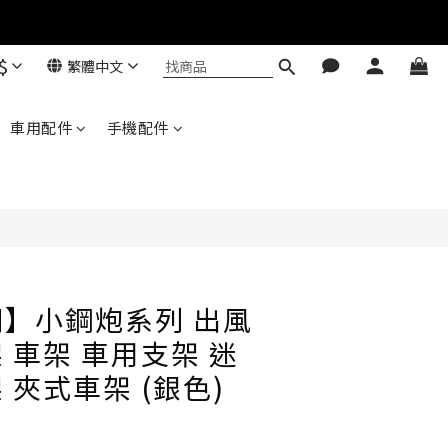
$
繁體中文
立即購買
Baseus 小獅助理
車用配件
手機配件
商品導購 / 客服資訊
您好，我是 Baseus 小獅助理。我可以協助查詢
商品、活動、出貨、保固與門市資訊；需要真人
客服也可以直接留言。

真人客服時間 09:00-17:00
】小鋼炮系列 出風
 車架 車用支架 迷
 夾式車架 (銀色)