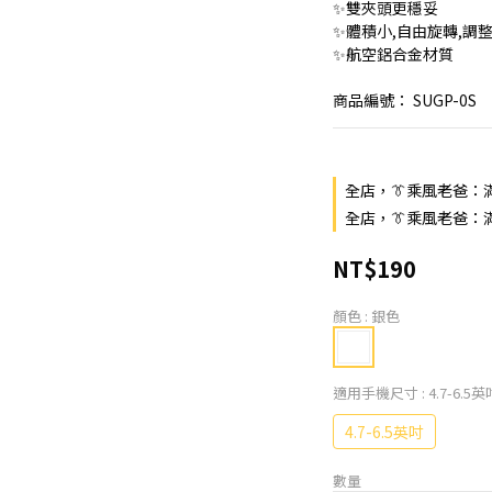
✨雙夾頭更穩妥
✨體積小,自由旋轉,調
✨航空鋁合金材質
商品編號： SUGP-0S
全店，👔乘風老爸：滿$
全店，👔乘風老爸：滿
NT$190
顏色
: 銀色
適用手機尺寸
: 4.7-6.5
4.7-6.5英吋
數量