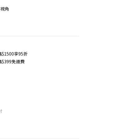
整視角
1500享95折
$399免運費
英吋