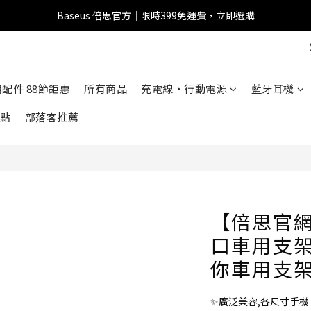
Baseus 倍思官方｜限時399免運費，立即選購
全館滿1500 95折
全館滿1500 95折
車用配件 88節鉅惠
所有商品
充電線・行動電源
藍牙耳機
點
部落客推薦
【倍思官網
口車用支架
你車用支架
✨廣泛兼容,各尺寸手機