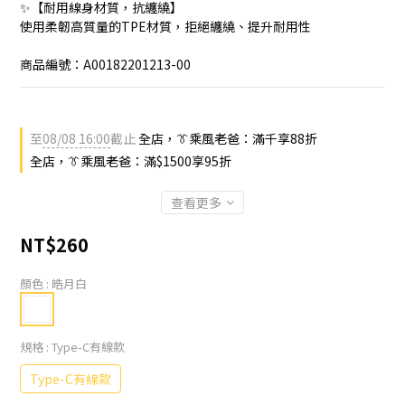
✨【耐用線身材質，抗纏繞】
使用柔韌高質量的TPE材質，拒絕纏繞、提升耐用性
商品編號：A00182201213-00
至
08/08 16:00
截止
全店，👔乘風老爸：滿千享88折
全店，👔乘風老爸：滿$1500享95折
查看更多
NT$260
顏色
: 皓月白
規格
: Type-C有線款
Type-C有線款