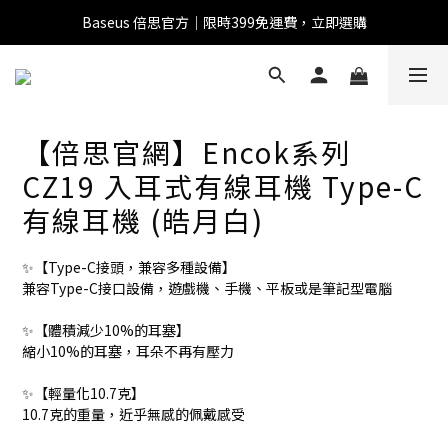
Baseus 倍思官方｜限時399免運費，立即選購
全館滿1500 95折
全館滿1500 95折
【倍思官網】Encok系列
CZ19 入耳式有線耳機 Type-C
Baseus 小獅助理
有線耳機 (皓月白)
商品導購 / 客服資訊
✨【Type-C接頭，兼容多種設備】
兼容Type-C接口設備，遊戲機、手機、平板或是筆記型電腦
您好，我是 Baseus 小獅助理。我可以協助查詢商品、活
✨【體積減少10%的耳塞】
動、出貨、保固與門市資訊；需要真人客服也可以直接留
縮小10%的耳塞，耳朵不再有壓力
言。

真人客服時間 09:00-17:00
✨【輕量化10.7克】
10.7克的重量，近乎無感的佩戴感受