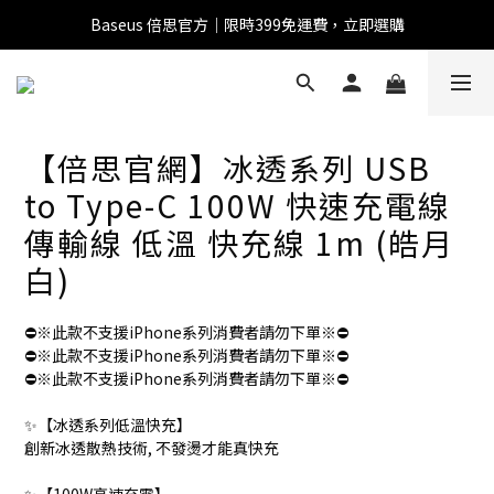
Baseus 倍思官方｜限時399免運費，立即選購
全館滿1500 95折
全館滿1500 95折
【倍思官網】冰透系列 USB
Baseus 小獅助理
商品導購 / 客服資訊
to Type-C 100W 快速充電線
傳輸線 低溫 快充線 1m (皓月
白)
您好，我是 Baseus 小獅助理。我可以協助查詢商品、活
動、出貨、保固與門市資訊；需要真人客服也可以直接留
⛔※此款不支援iPhone系列消費者請勿下單※⛔
言。

⛔※此款不支援iPhone系列消費者請勿下單※⛔
真人客服時間 09:00-17:00
⛔※此款不支援iPhone系列消費者請勿下單※⛔
✨【冰透系列低溫快充】
創新冰透散熱技術, 不發燙才能真快充