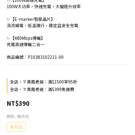
✨【100W高速充電】
100W大功率，快速充電，大幅提升效率
✨【E-marker智能晶片】
涓流補電，低溫運行，穩定且安全充電
✨【480Mbps傳輸】
充電高速傳輸二合一
商品編號：P10383102211-00
全店，👔乘風老爸：滿$1500享95折
全店，👔乘風老爸：滿$399免運費
NT$390
顏色
: 皓月白
皓月白