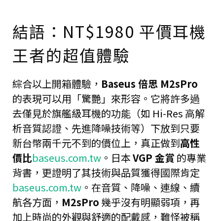
結語：NT$1980 平價耳機
王者的超值體驗
綜合以上開箱體驗，
Baseus 倍思 M2sPro
的表現可以用「驚艷」來形容。它將許多過
去僅見於旗艦級耳機的功能（如 Hi-Res 高解
析音質認證、先進降噪技術等）下放到只要
新台幣兩千元不到的價位上，真正做到
高性
價比
baseus.com.tw
。日本
VGP 金賞
的專業
背書，更證明了其技術與品質獲得國際肯定
baseus.com.tw
。在音質、降噪、連線、續
航各方面，
M2sPro
幾乎沒有明顯弱項，再
加上時尚的外觀與舒適的配戴感，難怪被稱