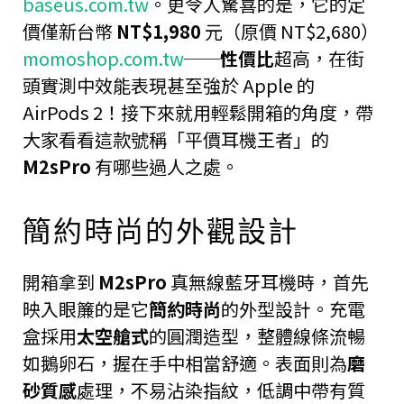
baseus.com.tw
。更令人驚喜的是，它的定
價僅新台幣
NT$1,980
元（原價 NT$2,680）
momoshop.com.tw
──
性價比
超高，在街
頭實測中效能表現甚至強於 Apple 的
AirPods 2！接下來就用輕鬆開箱的角度，帶
大家看看這款號稱「平價耳機王者」的
M2sPro
有哪些過人之處。
簡約時尚的外觀設計
開箱拿到
M2sPro
真無線藍牙耳機時，首先
映入眼簾的是它
簡約時尚
的外型設計。充電
盒採用
太空艙式
的圓潤造型，整體線條流暢
如鵝卵石，握在手中相當舒適。表面則為
磨
砂質感
處理，不易沾染指紋，低調中帶有質