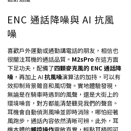
ENC 通話降噪與 AI 抗風
噪
喜歡戶外運動或通勤講電話的朋友，相信也
很關注耳機的通話品質。
M2sPro
在這方面
下足功夫，配備了
四顆麥克風的 ENC 通話降
噪
，再加上 AI
抗風噪
演算法的加持，可以有
效抑制背景雜音和風切聲。實地體驗發現，
無論是在騎車時遇到的風聲，還是大街上的
環境噪音，對方都能清楚聽見我們的聲音。
耳機會自動偵測風噪並即時消除，哪怕迎著
風跑步，通話內容依然清晰可辨。此外，耳
機本體的
觸控操作
靈敏直覺，輕點耳柄即可