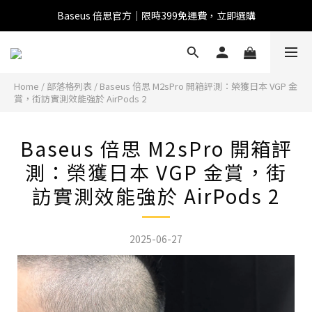
Baseus 倍思官方｜限時399免運費，立即選購
全館滿1500 95折
全館滿1500 95折
Home
/
部落格列表
/
Baseus 倍思 M2sPro 開箱評測：榮獲日本 VGP 金
賞，街訪實測效能強於 AirPods 2
Baseus 小獅助理
商品導購 / 客服資訊
Baseus 倍思 M2sPro 開箱評
測：榮獲日本 VGP 金賞，街
訪實測效能強於 AirPods 2
您好，我是 Baseus 小獅助理。我可以協助查詢商品、活
動、出貨、保固與門市資訊；需要真人客服也可以直接留
言。

真人客服時間 09:00-17:00
2025-06-27