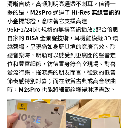
清晰自然，高頻則明亮通透不刺耳。值得一
提的是，
M2sPro
通過了
Hi-Res 無線音訊的
小金標
認證，意味著它支援高達
96kHz/24bit 規格的無損音訊播放
z
配合倍思
自家的
BISA 全景聲技術
，耳機能模擬 3D 環
繞聲場，呈現猶如身歷其境的寬廣音效。聆
聽音樂時，明顯可以感受到更廣闊的聲音定
位和豐富細節，彷彿置身錄音室現場。對喜
愛流行樂、搖滾樂的朋友而言，強勁的低音
節奏感特別討喜；而在欣賞古典或高音歌曲
時，
M2sPro
也能將細節詮釋得淋漓盡致。