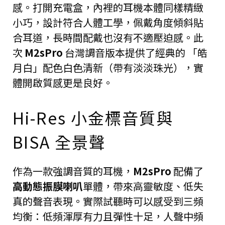
感。打開充電盒，內裡的耳機本體同樣精緻
小巧，設計符合人體工學，佩戴角度傾斜貼
合耳道，長時間配戴也沒有不適壓迫感。此
次
M2sPro
台灣調音版本提供了經典的 「皓
月白」配色白色清新（帶有淡淡珠光），實
體開啟質感更是良好。
Hi-Res 小金標音質與
BISA 全景聲
作為一款強調音質的耳機，
M2sPro
配備了
高動態振膜喇叭
單體，帶來高靈敏度、低失
真的聲音表現。實際試聽時可以感受到三頻
均衡：低頻渾厚有力且彈性十足，人聲中頻