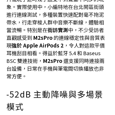
象。實際使用中，小編特地在台北鬧區街頭
進行連線測試，多種裝置快速配對毫不拖泥
帶水，行走穿梭人群中音樂不斷線，體驗相
當流暢。特別是在
街訪實測
中，不少受訪者
直觀感受到
M2sPro
的連線穩定性與音質表
現
強於 Apple AirPods 2
，令人對這款平價
耳機刮目相看。得益於藍牙 5.4 和 Baseus
BSC 雙連技術，
M2sPro
還支援同時連接兩
台設備，日常在手機與筆電間切換播放也非
常方便。
-52dB 主動降噪與多場景
模式