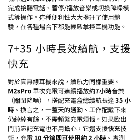
完成接聽電話、暫停/播放音樂或切換降噪模
式等操作。這種便利性大大提升了使用體
驗，在各種場合下都能輕鬆掌控耳機功能。
7+35 小時長效續航，支援
快充
對於真無線耳機來說，續航力同樣重要。
M2sPro
單次充電可連續播放約
7小時
音樂
（關閉降噪），搭配充電盒總續航長達
35 小
時
。換言之，一整天的通勤、工作配戴下來
仍綽綽有餘，不需頻繁充電煩惱。如果臨出
門前忘記充電也不用擔心，它還支援
快充
技
術，充電
10 分鐘即可使用約 2 小時
。實測