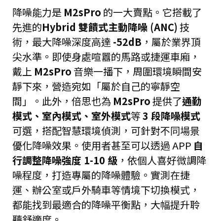
降噪能力是
M2sPro
的一大賣點。它搭載了
先進的
Hybrid 雙饋式主動降噪 (ANC)
技
術，最大降噪深度高達
-52dB
，屬於業界頂
尖水準。即使身處喧囂的馬路或捷運車廂，
戴上
M2sPro
音樂一播下，周圍環境瞬間安
靜下來，營造宛如「屬於自己的寧靜空
間」。此外，倍思也為
M2sPro
提供了
通勤
模式、室內模式、室外模式
等
3 段降噪模式
可選，搭配智慧環境偵測，可針對不同場景
優化降噪效果。使用者甚至可以透過 APP
自
行調整降噪強度 1-10 級
，依個人喜好微調降
噪程度，打造專屬的降噪體驗。實測在捷
運、辦公室或戶外騎車等情境下切換模式，
都能找到最適合的降噪平衡點，大幅提升聆
聽舒適度。