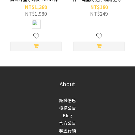
降噪 (皓月白)
潔刷 (白色)
NT$1,380
NT$180
NT$1,980
NT$249
About
認識倍思
授權公告
Blog
官方公告
聯盟行銷