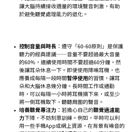
讓大腦持續接收適量的環境聲音刺激，有助
於避免聽覺處理能力的退化​。
控制音量與時長
：遵守「60-60原則」是保護
聽力的經典建議——音量不要超過最大音量
的60%，連續使用時間不要超過60分鐘，然
後讓耳朵休息一下。即便使用降噪耳機，也
應養成每隔一段時間
暫停使用
的習慣，讓耳
朵和大腦休息幾分鐘。長時間工作或通勤
時，可以每隔一小時將耳機摘下來，或至少
將一側耳機取下，聽聽周圍的聲音。
培養聽覺專注力
：若擔心自己的
聽覺過濾能
力
下降，不妨刻意訓練。例如，平時可以利
用一些手機App或網上資源，在背景有噪音的