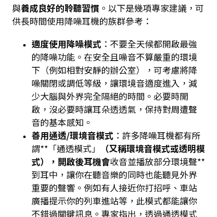
與
養成良好的聆聽習慣
。以下是幾項專家建議，可
供長時間使用降噪耳機的族群參考：
適度使用降噪模式
：不要全天候都開啟最強
的降噪功能。在安全且噪音不算嚴重的環境
下（例如相對安靜的辦公室），可考慮將降
噪關閉或調低等級，讓環境音適度進入，減
少大腦與外界完全隔絕的時間。必要時開
啟，沒必要時讓耳朵透透氣，保持對周遭聲
音的基本感知。
善用通透/環境音模式
：許多降噪耳機都有所
謂**「通透模式」
（又稱環境音模式或透明模
式），開啟後耳機會
收音並播放部分環境聲**
到耳中，讓你在聽音樂的同時也能聽見外界
重要的聲響。例如有人接近你打招呼、車站
廣播提示你的列車進站等，此模式都能讓你
不錯過關鍵訊息。專家指出，透過通透模式