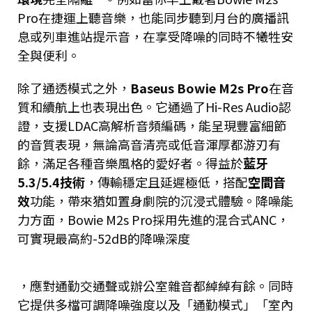
Pro在捷運上聽音樂，也能同步聽到月台的廣播訊
息或列車進站提示音，在享受降噪的同時不犧牲安
全與便利。
除了通透模式之外，
Baseus Bowie M2s Pro
在音
質和續航上也表現出色。它通過了Hi-Res Audio認
證，支援LDAC高解析音頻編碼，能呈現豐富細節
的音質表現，無論高音清亮或低音渾厚都游刃有
餘，滿足各種音樂風格的愛好者。得益於
藍牙
5.3/5.4技術
，傳輸穩定且延遲極低，搭配
空間音
效
功能，帶來猶如置身劇院的沉浸式體驗。降噪能
力方面，Bowie M2s Pro採用先進的混合式ANC，
可實現最高約-52dB的降噪深度​
，應對通勤交通聲或辦公室雜音都綽綽有餘。同時
它提供多檔可調降噪強度以及「通勤模式」「室內