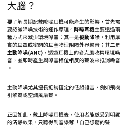
大腦？
要了解長期配戴降噪耳機可能產生的影響，首先需
要認識降噪技術的運作原理。
降噪耳機
主要透過兩
種方式來減少環境噪音：其一是
被動降噪
，利用厚
實的耳罩或密閉的耳塞物理阻隔外界聲音；其二是
主動降噪(ANC)
，透過耳機上的麥克風收集環境噪
音，並即時產生與噪音
相位相反
的聲波來抵消噪音​
。
主動降噪尤其擅長抵銷恆定的低頻雜音，例如飛機
引擎聲或空調風扇聲​。
正因如此，戴上降噪耳機後，使用者能感受到明顯
的清靜效果，只聽得到音樂等「自己想聽的聲