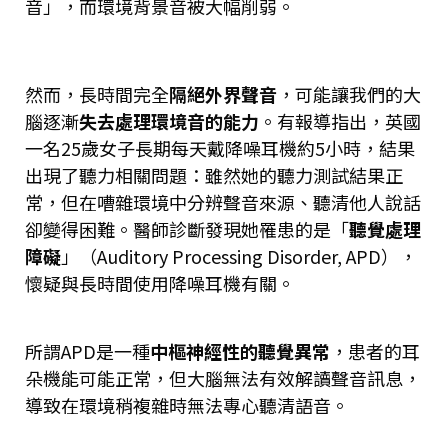
音」，而環境背景音被大幅削弱。
然而，長時間完全
隔絕外界聲音
，可能讓我們的大
腦逐漸
失去處理環境音的能力
。有報導指出，英國
一名25歲女子長期每天戴降噪耳機約5小時，結果
出現了聽力相關問題：雖然她的聽力測試結果正
常，但在嘈雜環境中分辨聲音來源、聽清他人說話
卻變得困難。醫師診斷發現她罹患的是「
聽覺處理
障礙
」（Auditory Processing Disorder, APD），
懷疑與長時間使用降噪耳機有關​。
所謂APD是一種
中樞神經性的聽覺異常
，患者的耳
朵機能可能正常，但大腦無法有效解讀聲音訊息，
導致在環境稍複雜時無法專心聽清語音​。