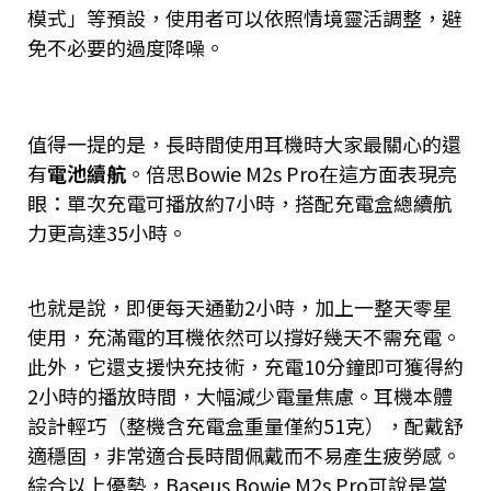
模式」等預設，使用者可以依照情境靈活調整，避
免不必要的過度降噪。
值得一提的是，長時間使用耳機時大家最關心的還
有
電池續航
。倍思Bowie M2s Pro在這方面表現亮
眼：單次充電可播放約7小時，搭配充電盒總續航
力更高達35小時​。
也就是說，即便每天通勤2小時，加上一整天零星
使用，充滿電的耳機依然可以撐好幾天不需充電。
此外，它還支援快充技術，充電10分鐘即可獲得約
2小時的播放時間​，大幅減少電量焦慮。耳機本體
設計輕巧（整機含充電盒重量僅約51克​），配戴舒
適穩固，非常適合長時間佩戴而不易產生疲勞感。
綜合以上優勢，Baseus Bowie M2s Pro可說是當