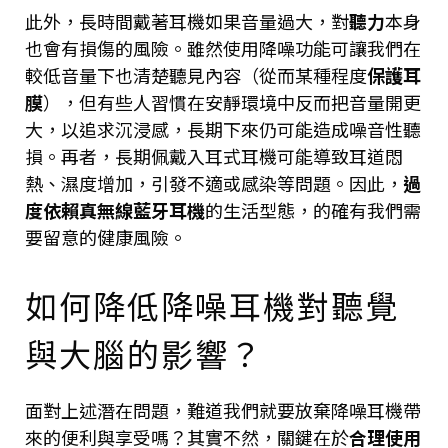
此外，長時間戴著耳機如果音量過大，對
聽力
本身
也會有損傷的風險。雖然使用降噪功能可讓我們在
較低音量下也清楚聽見內容（從而某種程度
保護耳
膜
），但有些人習慣在安靜環境中反而把音量開更
大，以追求沉浸感，長期下來仍可能造成噪音性聽
損。再者，長期佩戴入耳式耳機可能導致耳道悶
熱、濕度增加，引發不適或感染等問題。因此，
過
度依賴真無線藍牙耳機
的生活型態，的確有我們需
要留意的健康風險。
如何降低降噪耳機對聽覺
與大腦的影響？
面對上述潛在問題，難道我們就要放棄降噪耳機帶
來的便利與享受嗎？其實不然，關鍵在於
合理使用