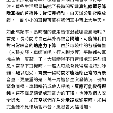
注。這些生活場景描述了長時間配戴
真無線藍牙降
噪耳機
的普遍性：從清晨通勤、白天辦公到夜晚放
鬆，一副小小的耳機可能在我們耳中待上大半天。
如此高頻率、長時間的使用習慣潛藏哪些風險呢？
首先，長時間將自己與外界聲音
隔離
，可能讓我們
對日常噪音的
適應力下降
。由於環境中的各種聲響
（人聲交談、車輛喇叭、行人腳步等）平時都被耳
機主動「屏蔽」了，大腦變得不再習慣處理這些訊
息。當拿下耳機時，一般人可能會覺得環境特別吵
雜、難以忍受，需要一段時間才能適應正常的背景
音量。更嚴重的是，萬一周遭發生突發情況，例如
緊急廣播、車輛鳴笛或他人呼喚，
反應可能變得遲
鈍
。這不僅是聽覺處理能力的下降，也涉及個人安
全隱患——尤其當我們在戶外走路或騎車時，如果
完全聽不見環境警示音，風險會大幅增加。