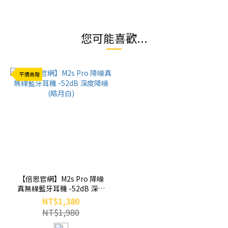
您可能喜歡...
平價高階
【倍思官網】M2s Pro 降噪
真無線藍牙耳機 -52dB 深度
降噪 (皓月白)
NT$1,380
NT$1,980